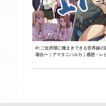
IF:ご近所様に種まきできる世界線の話 〜昔なじみ同級
場合〜｜アマタニハルカ｜感想・レ