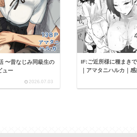
IF:ご近所様に種まき
生の
｜アマタニハルカ｜感
ビュー
2026.07.03